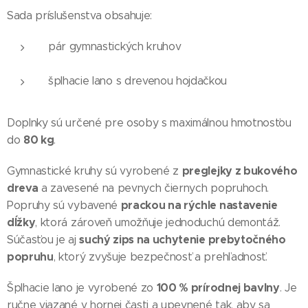
Sada príslušenstva obsahuje:
pár gymnastických kruhov
šplhacie lano s drevenou hojdačkou
Doplnky sú určené pre osoby s maximálnou hmotnosťou
80 kg
do
.
preglejky z bukového
Gymnastické kruhy sú vyrobené z
dreva
a zavesené na pevnych čiernych popruhoch.
prackou na rýchle nastavenie
Popruhy sú vybavené
dĺžky
, ktorá zároveň umožňuje jednoduchú demontáž.
suchý zips na uchytenie prebytočného
Súčasťou je aj
popruhu
, ktorý zvyšuje bezpečnosť a prehľadnosť.
100 % prírodnej bavlny
Šplhacie lano je vyrobené zo
. Je
ručne viazané v hornej časti a upevnené tak, aby sa