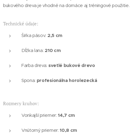
bukového dreva je vhodné na domáce aj tréningové použitie.
Technické údaje:
2,5 cm
Šírka pásov:
210 cm
Dĺžka lana:
svetlé bukové drevo
Farba dreva:
profesionálna horolezecká
Spona:
Rozmery kruhov:
14,7 cm
Vonkajší priemer:
10,8 cm
Vnútorný priemer: