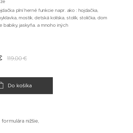
áze
jdačka plní herné funkcie napr. ako : hojdačka,
ykľavka, mostík, detská kolíska, stolík, stolička, dom
e babiky, jaskyňa. a mnoho iných
M
€
119,00
€
Do košíka
formulára nižšie,