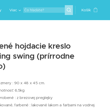
y
Viac
Košík
ené hojdacie kreslo
ing swing (prírrodne
o)
zmery : 90 x 48 x 45 cm.
otnosť: 6,5kg
robené : z brezovej preglejky
kované, farbené : lakované lakom a farbami na vodnej