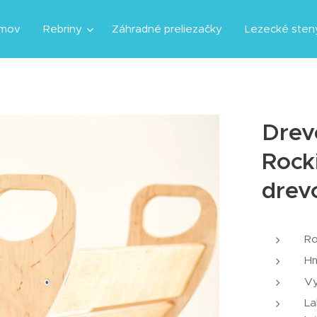
mov
Rebriny
Záhradné preliezačky
Lezecké sten
Drev
Rock
drev
Ro
Hm
Vy
La