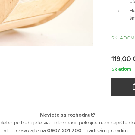
b
Ho
šm
pr
SKLADO
119,00
Skladom
Neviete sa rozhodnúť?
lebo potrebujete viac informácií, pokojne nám napíšte do 
alebo zavolajte na
0907 201 700
– radi vám poradíme.