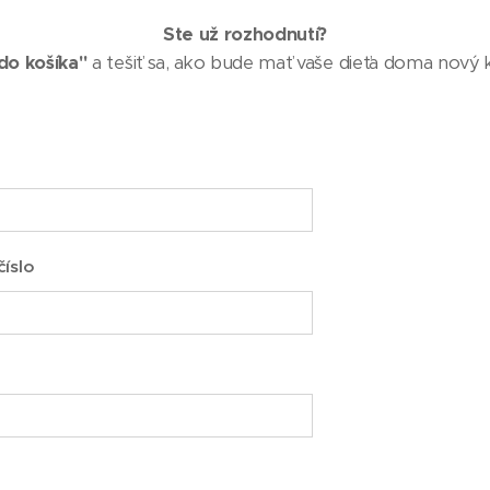
Ste už rozhodnutí?
do košíka"
a tešiť sa, ako bude mať vaše dieťa doma nový k
íslo