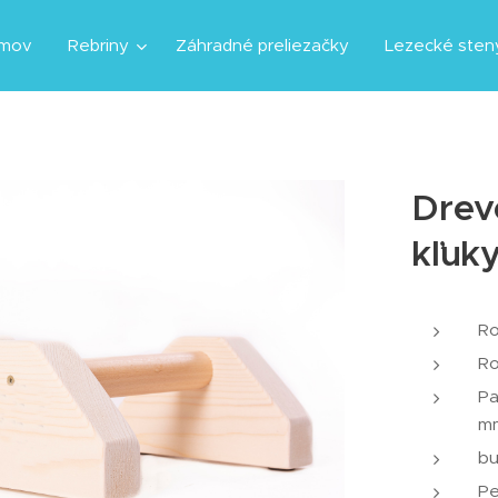
mov
Rebriny
Záhradné preliezačky
Lezecké sten
Drev
kľuk
Ro
Ro
Pa
m
bu
Pe