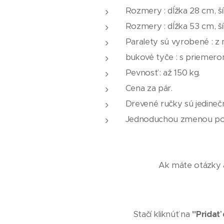
Rozmery : dĺžka 28 cm, š
Rozmery : dĺžka 53 cm, š
Paralety sú vyrobené : 
bukové tyče : s priemer
Pevnosť : až 150 kg.
Cena za pár.
Drevené ručky sú jedinečn
Jednoduchou zmenou poloh
Ak máte otázky a
Stačí kliknúť na
"Pridať 