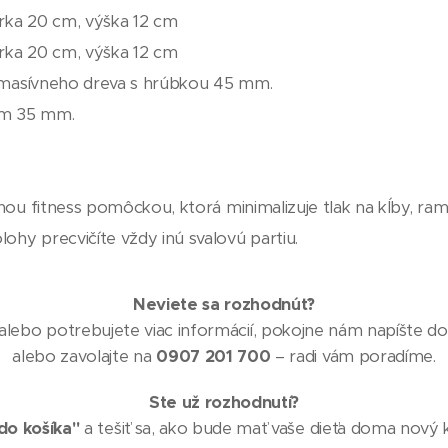
írka 20 cm, výška 12 cm
írka 20 cm, výška 12 cm
z masívneho dreva s hrúbkou 45 mm.
om 35 mm.
ou fitness pomôckou, ktorá minimalizuje tlak na kĺby, ram
y precvičíte vždy inú svalovú partiu.
Neviete sa rozhodnúť?
lebo potrebujete viac informácií, pokojne nám napíšte do 
alebo zavolajte na
0907 201 700
– radi vám poradíme.
Ste už rozhodnutí?
do košíka"
a tešiť sa, ako bude mať vaše dieťa doma nový k