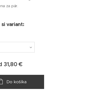
na za pár.
si variant:
od
31,80
€
Do košíka