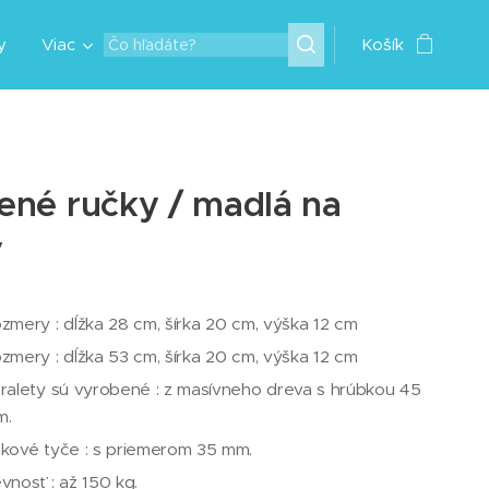
y
Viac
Košík
ené ručky / madlá na
y
zmery : dĺžka 28 cm, šírka 20 cm, výška 12 cm
zmery : dĺžka 53 cm, šírka 20 cm, výška 12 cm
ralety sú vyrobené : z masívneho dreva s hrúbkou 45
m.
kové tyče : s priemerom 35 mm.
vnosť : až 150 kg.