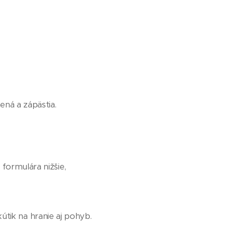
ená a zápästia.
formulára nižšie,
útik na hranie aj pohyb.