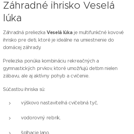
Záhradné ihrisko Veselá
lúka
Veselá lúka
Záhradná preliezka
je multifunkčné kovové
ihrisko pre deti, ktoré je ideálne na umiestnenie do
domácej záhrady.
Preliezka ponúka kombináciu rekreačných a
gymnastických prvkov, ktoré umožňujú deťom nielen
zábavu, ale aj aktívny pohyb a cvičenie.
Súčasťou ihriska sú:
výškovo nastaviteľná cvičebná tyč,
vodorovný rebrík,
šplhacie lano,