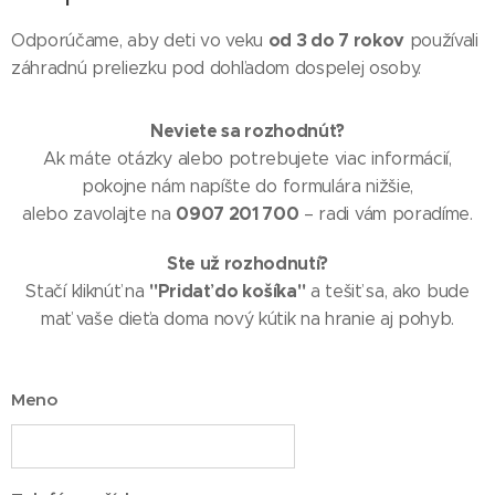
od 3 do 7 rokov
Odporúčame, aby deti vo veku
používali
záhradnú preliezku pod dohľadom dospelej osoby.
Neviete sa rozhodnúť?
Ak máte otázky alebo potrebujete viac informácií,
pokojne nám napíšte do formulára nižšie,
0907 201 700
alebo zavolajte na
– radi vám poradíme.
Ste už rozhodnutí?
"Pridať do košíka"
Stačí kliknúť na
a tešiť sa, ako bude
mať vaše dieťa doma nový kútik na hranie aj pohyb.
Meno