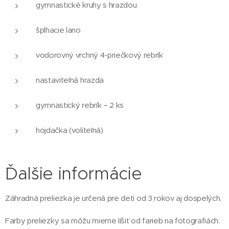
gymnastické kruhy s hrazdou
šplhacie lano
vodorovný vrchný 4-priečkový rebrík
nastaviteľná hrazda
gymnastický rebrík – 2 ks
hojdačka (voliteľná)
Ďalšie informácie
Záhradná preliezka je určená pre deti od 3 rokov aj dospelých.
Farby preliezky sa môžu mierne líšiť od farieb na fotografiách.