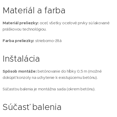
Materiál a farba
Materiál preliezky:
oceľ, všetky oceľové prvky sú lakované
práškovou technológiou.
Farba preliezky:
strieborno-žltá
Inštalácia
Spôsob montáže:
betónovanie do hĺbky 0,5 m (možné
dokúpiť konzoly na uchytenie k existujúcemu betónu).
Súčasťou balenia je montážna sada (okrem betónu).
Súčasť balenia