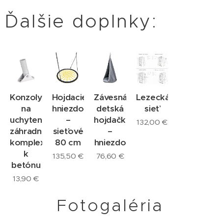
Ďalšie doplnky:
Konzoly
Hojdacie
Závesná
Lezecká
na
hniezdo
detská
sieť
uchytenie
–
hojdačka
132,00
€
záhradného
sieťové
–
komplexu
80 cm
hniezdo
k
135,50
€
76,60
€
betónu
13,90
€
Fotogaléria