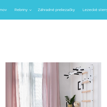
mov
Rebriny
Záhradné preliezačky
Lezecké sten