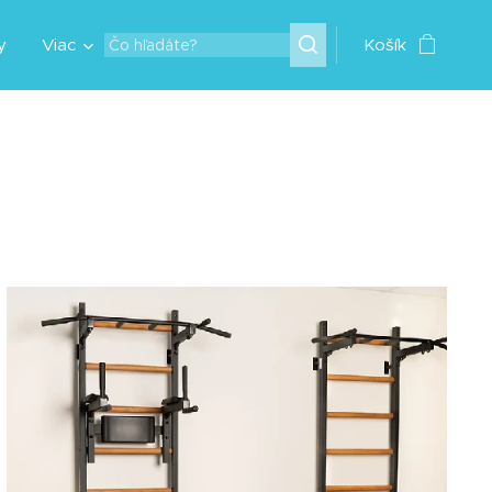
y
Viac
Košík