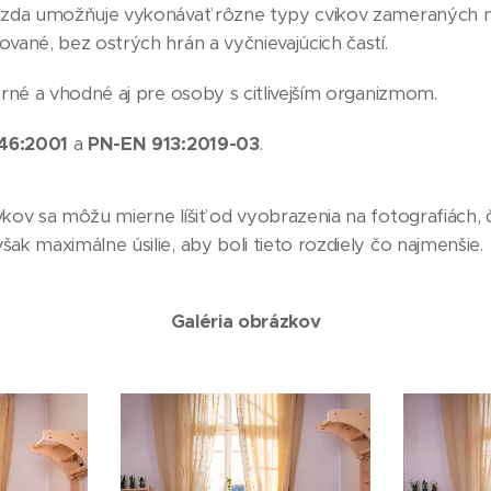
azda umožňuje vykonávať rôzne typy cvikov zameraných na
vané, bez ostrých hrán a vyčnievajúcich častí.
trné a vhodné aj pre osoby s citlivejším organizmom.
46:2001
a
PN-EN 913:2019-03
.
kov sa môžu mierne líšiť od vyobrazenia na fotografiách, č
k maximálne úsilie, aby boli tieto rozdiely čo najmenšie.
Galéria obrázkov