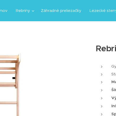
mov
Rebriny
Záhradné preliezačky
Lezecké sten
Rebr
Gy
St
Ma
Ší
Vý
In
S