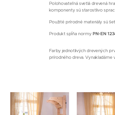
Polohovateľná svetlá drevená hr
komponenty sú starostlivo spraco
Použité prírodné materiály sú še
Produkt spĺňa normy
PN-EN 123
Farby jednotlivých drevených prv
prírodného dreva. Vynakladáme vša