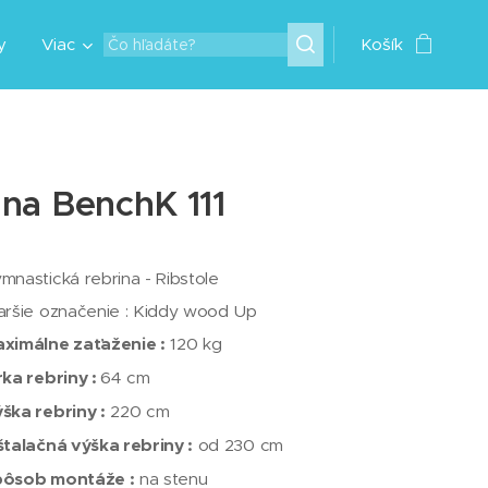
y
Viac
Košík
ina BenchK 111
mnastická rebrina - Ribstole
aršie označenie : Kiddy wood Up
ximálne zaťaženie :
120 kg
rka rebriny :
64 cm
ška rebriny :
220 cm
štalačná výška rebriny :
od 230 cm
pôsob montáže :
na stenu