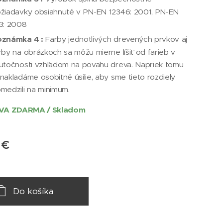
žiadavky obsiahnuté v PN-EN 12346: 2001, PN-EN
3: 2008
známka 4 :
Farby jednotlivých drevených prvkov aj
rby na obrázkoch sa môžu mierne líšiť od farieb v
utočnosti vzhľadom na povahu dreva. Napriek tomu
nakladáme osobitné úsilie, aby sme tieto rozdiely
medzili na minimum.
A ZDARMA / Skladom
€
Do košíka