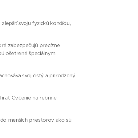
zlepšiť svoju fyzickú kondíciu,
oré zabezpečujú precízne
 sú ošetrené špeciálnym
achováva svoj čistý a prirodzený
 hrať. Cvičenie na rebrine
do menších priestorov, ako sú