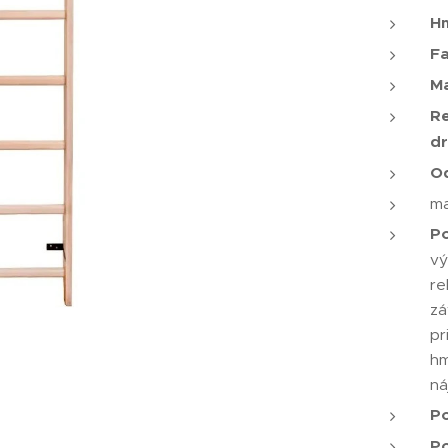
Hm
Fa
Ma
Re
d
Od
ma
Po
vý
re
zá
pr
hm
ná
P
Po