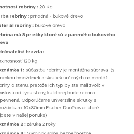
otnosť rebriny :
20 Kg
rba rebriny :
prírodná - bukové drevo
teriál rebriny :
bukové drevo
brina má 8 priečky ktoré sú z pareného bukového
reva
nímateľná hrazda :
x.nosnosť 120 kg
známka 1 :
súčasťou rebriny je montážna súprava (s
nimkou hmoždiniek a skrutiek určených na montáž
briny o stenu, pretože ich typ by ste mali zvoliť v
vislosti od typu steny, ku ktorej bude rebrina
ipevnená. Odporúčame univerzálne skrutky s
oždinkami 10x80mm Fischer DuoPower ktoré
jdete v našej ponuke)
oznámka 2 :
záruka 2 roky
známka 3 :
Výrobok spĺňa bezpečnostné