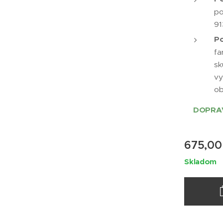
po
91
Po
fa
sk
vy
ob
DOPRAV
675,00
Skladom