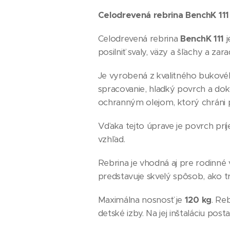
Celodrevená rebrina BenchK 111
Celodrevená rebrina
BenchK 111
j
posilniť svaly, väzy a šľachy a za
Je vyrobená z kvalitného bukov
spracovanie, hladký povrch a dok
ochranným olejom, ktorý chráni 
Vďaka tejto úprave je povrch prí
vzhľad.
Rebrina je vhodná aj pre rodinné vy
predstavuje skvelý spôsob, ako t
Maximálna nosnosť je
120 kg
. Re
detské izby. Na jej inštaláciu post