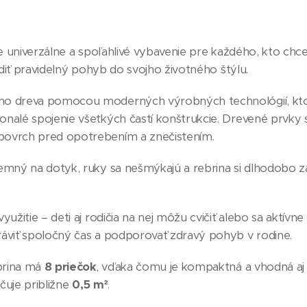
e univerzálne a spoľahlivé vybavenie pre každého, kto chce 
radiť pravidelný pohyb do svojho životného štýlu.
ého dreva pomocou moderných výrobných technológií, kt
onalé spojenie všetkých častí konštrukcie. Drevené prvky
povrch pred opotrebením a znečistením.
jemný na dotyk, ruky sa nešmýkajú a rebrina si dlhodobo z
užitie – deti aj rodičia na nej môžu cvičiť alebo sa aktívne
ráviť spoločný čas a podporovať zdravý pohyb v rodine.
brina má
8 priečok
, vďaka čomu je kompaktná a vhodná aj 
ačuje približne
0,5 m²
.