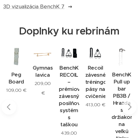
3D vizualizácia BenchK 7
Doplnky ku rebrinám
Gymnastická
BenchK
Recoil
Peg
BenchK
e
lavica
RECOIL
závesné
Board
Pull up
–
tréningové
209,00
bar
prémiový
pásy na
109,00
€
€
PB3B /
závesný
cvičenie
Hrazda
posilňovací
413,00
€
s
systém
držiakom
s
na
taškou
veľkú
439,00