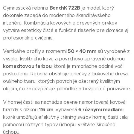
BenchK 722B
Gymnastická rebrina
je model, ktorý
dokonale zapadá do moderného škandinávskeho
interiéru. Kombinácia kovových a drevených prvkov
vytvára esteticky čisté a funkčné riešenie pre domáce aj
profesionálne cvičenie.
50 × 40 mm
Vertikálne profily s rozmermi
sú vyrobené z
vysoko kvalitného kovu a povrchovo upravené odolnou
komaxitovou farbou
, ktorá je mimoriadne odolná voči
poškodeniu. Rebrina obsahuje priečky z bukového dreva
oválneho tvaru, ktorých povrch je ošetrený kvalitným
olejom, čo zabezpečuje pohodlné a bezpečné používanie.
V hornej časti sa nachádza pevne namontovaná kovová
116 cm
6 rôznymi madlami
hrazda s dĺžkou
, vybavená
,
ktoré umožňujú efektívny tréning svalov hornej časti tela
pomocou rôznych typov úchopu, vrátane širokého
úchopu.