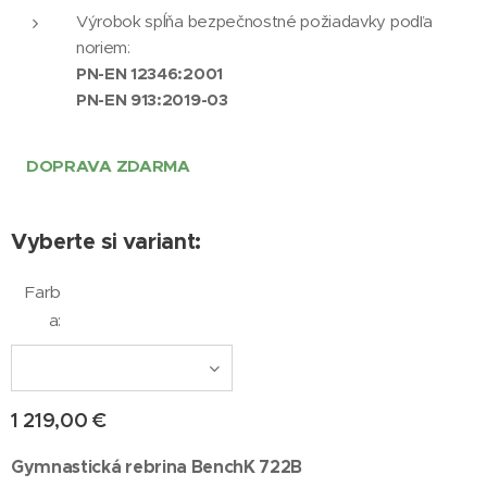
Výrobok spĺňa bezpečnostné požiadavky podľa
noriem:
PN-EN 12346:2001
PN-EN 913:2019-03
DOPRAVA ZDARMA
Vyberte si variant:
Farb
a:
1 219,00
€
Gymnastická rebrina BenchK 722B