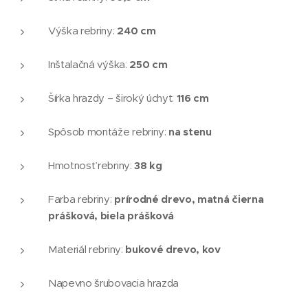
240 cm
Výška rebriny:
250 cm
Inštalačná výška:
116 cm
Šírka hrazdy – široký úchyt:
na stenu
Spôsob montáže rebriny:
38 kg
Hmotnosť rebriny:
prírodné drevo, matná čierna
Farba rebriny:
prášková, biela prášková
bukové drevo, kov
Materiál rebriny:
Napevno šrubovacia hrazda