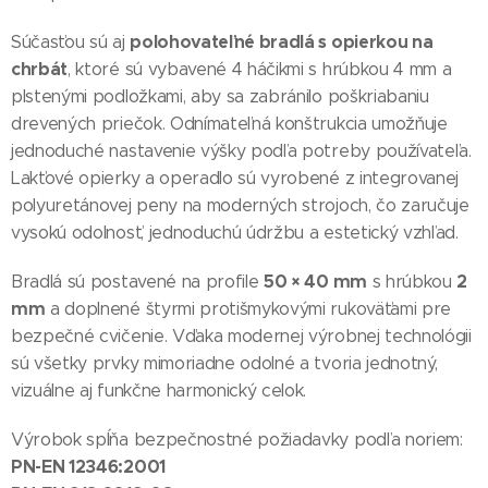
polohovateľné bradlá s opierkou na
Súčasťou sú aj
chrbát
, ktoré sú vybavené 4 háčikmi s hrúbkou 4 mm a
plstenými podložkami, aby sa zabránilo poškriabaniu
drevených priečok. Odnímateľná konštrukcia umožňuje
jednoduché nastavenie výšky podľa potreby používateľa.
Lakťové opierky a operadlo sú vyrobené z integrovanej
polyuretánovej peny na moderných strojoch, čo zaručuje
vysokú odolnosť, jednoduchú údržbu a estetický vzhľad.
50 × 40 mm
2
Bradlá sú postavené na profile
s hrúbkou
mm
a doplnené štyrmi protišmykovými rukoväťami pre
bezpečné cvičenie. Vďaka modernej výrobnej technológii
sú všetky prvky mimoriadne odolné a tvoria jednotný,
vizuálne aj funkčne harmonický celok.
Výrobok spĺňa bezpečnostné požiadavky podľa noriem:
PN-EN 12346:2001