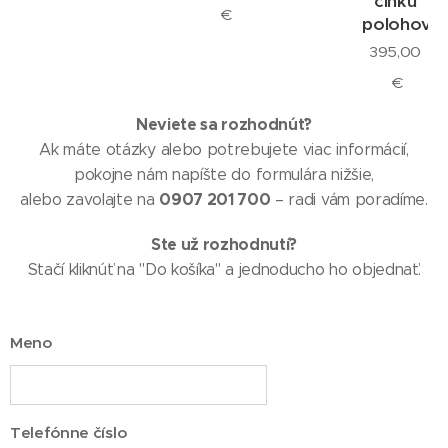
činku
€
polohovat
395,00
€
Neviete sa rozhodnúť?
Ak máte otázky alebo potrebujete viac informácií,
pokojne nám napíšte do formulára nižšie,
0907 201 700
alebo zavolajte na
– radi vám poradíme.
Ste už rozhodnutí?
Stačí kliknúť na "Do košíka" a jednoducho ho objednať.
Meno
Telefónne číslo