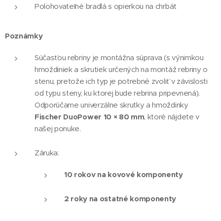
Polohovateľné bradlá s opierkou na chrbát
Poznámky
Súčasťou rebriny je montážna súprava (s výnimkou
hmoždiniek a skrutiek určených na montáž rebriny o
stenu, pretože ich typ je potrebné zvoliť v závislosti
od typu steny, ku ktorej bude rebrina pripevnená).
Odporúčame univerzálne skrutky a hmoždinky
Fischer DuoPower 10 × 80 mm
, ktoré nájdete v
našej ponuke.
Záruka:
10 rokov na kovové komponenty
2 roky na ostatné komponenty