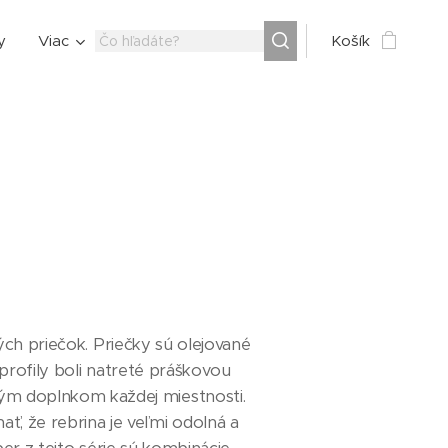
y
Viac
Košík
h priečok. Priečky sú olejované
rofily boli natreté práškovou
tným doplnkom každej miestnosti.
ť, že rebrina je veľmi odolná a