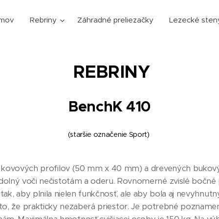
mov
Rebriny
Záhradné preliezačky
Lezecké sten
REBRINY
BenchK 410
(staršie označenie Sport)
 kovových profilov (50 mm x 40 mm) a drevených bukovýc
odolný voči nečistotám a oderu. Rovnomerné zvislé bočné p
tak, aby plnila nielen funkčnosť, ale aby bola aj nevyhnu
to, že prakticky nezaberá priestor. Je potrebné poznamena