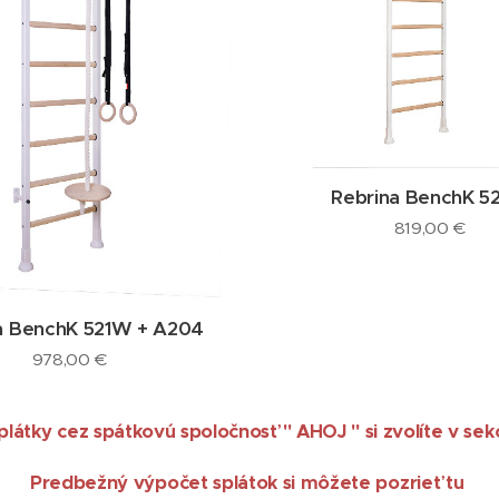
Rebrina BenchK 5
819,00
€
a BenchK 521W + A204
978,00
€
látky cez spátkovú spoločnosť " AHOJ " si zvolíte v sekc
Predbežný výpočet splátok si môžete pozrieť tu