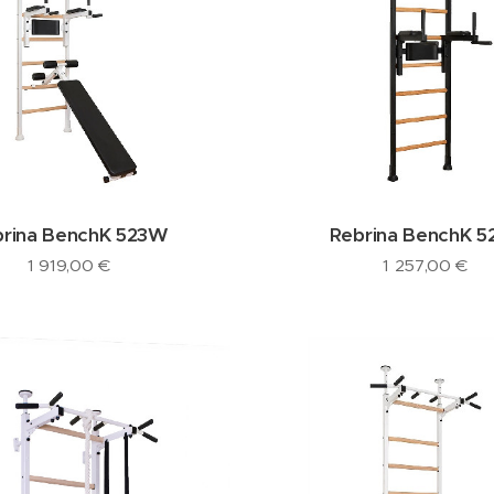
brina BenchK 523W
Rebrina BenchK 5
1 919,00
€
1 257,00
€