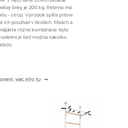
r z tejto série sú kombinácie
eľkej činky je 200 kg. Rebrina má
hu - strop. Výrobok spĺňa prísne
ch používať v školách, fitkách a
s nájdete rôzne kombinácie tejto
modelmi je tiež možná nakoľko
sebou.
ení, viac info tu