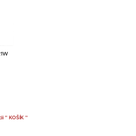
21W
ii " KOŠÍK "