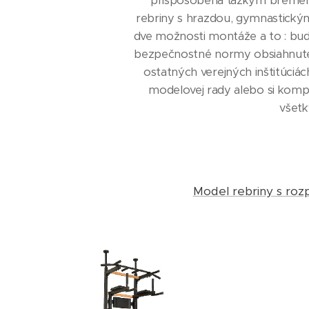
prispôsobená ťažkým bremenám
rebriny s hrazdou, gymnastickými
dve možnosti montáže a to : buď
bezpečnostné normy obsiahnuté v
ostatných verejných inštitúciác
modelovej rady alebo si komp
všetk
Model rebriny s roz