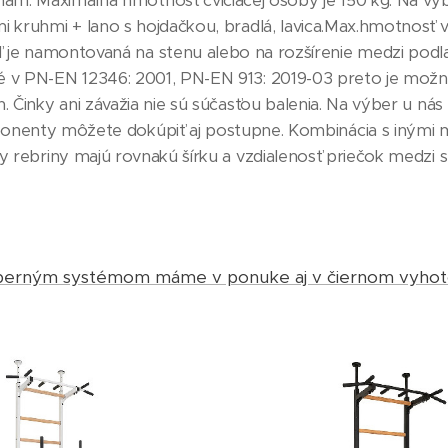
. Maximálna hmotnosť cvičiacej osoby je 150 kg. Na výbe
 kruhmi + lano s hojdačkou, bradlá, lavica.Max.hmotnosť v
 je namontovaná na stenu alebo na rozšírenie medzi podla
 PN-EN 12346: 2001, PN-EN 913: 2019-03 preto je možné i
h. Činky ani závažia nie sú súčasťou balenia. Na výber u ná
onenty môžete dokúpiť aj postupne. Kombinácia s inými 
y rebriny majú rovnakú šírku a vzdialenosť priečok medzi 
perným systémom máme v ponuke aj v čiernom vyhotov