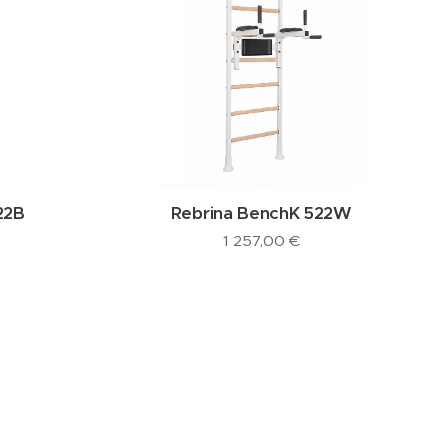
22B
Rebrina BenchK 522W
1 257,00
€