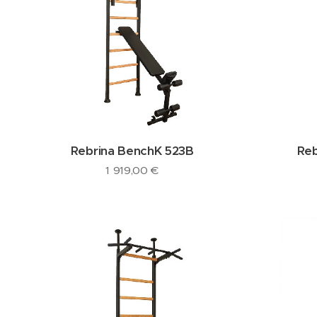
Rebrina BenchK 523B
Re
1 919,00
€