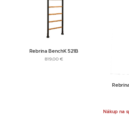
Rebrina BenchK 521B
819,00
€
Rebrin
Nákup na sp